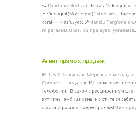
🦷
Dentimo Medical
klinikasi Videograf va mo
🔹Videograf(Mobilograf)
Talablar:
— Tajribag
kerak— Masʼuliyatli;📍
Manzil: Farg’ona sh,
ro’parasida,Ucell kompaniyasi yonida)
Bi
..
Агент прямых продаж
IPLUS Узбекистан, Фергана 2 месяца н
Comnet
— ведущая ИТ-компания, предос
телефонии. В связи с расширением штат
активны, амбициозны и хотите зарабатыв
старта и роста в сфере продаж!
Чем пре