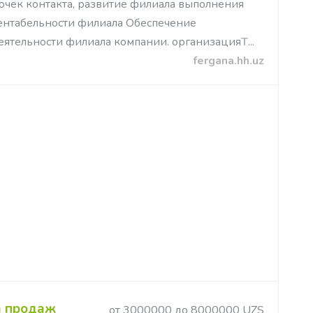
очек контакта, развитие филиала выполнения
ентабельности филиала Обеспечение
еятельности филиала компании. организация
Т
...
fergana.hh.uz
а продаж
от 3000000 до 8000000 UZS