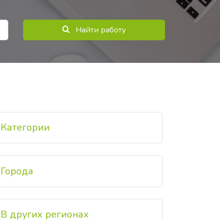
Найти работу
Категории
Города
В других регионах