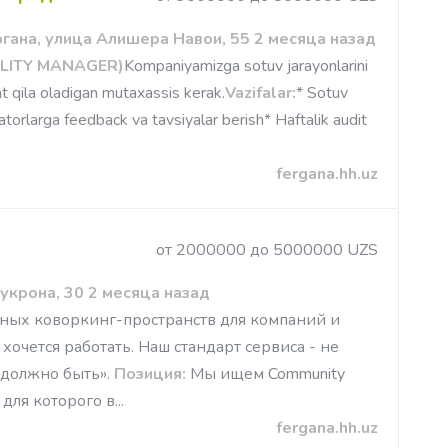
гана, улица Алишера Навои, 55 2 месяца назад
ALITY MANAGER)
Kompaniyamizga sotuv jarayonlarini
at qila oladigan mutaxassis kerak.
Vazifalar:
* Sotuv
eratorlarga feedback va tavsiyalar berish* Haftalik audit
fergana.hh.uz
от 2000000 до 5000000 UZS
укрона, 30 2 месяца назад
ьных коворкинг-пространств для компаний и
хочется работать. Наш стандарт сервиса - не
к должно быть».
Позиция:
Мы ищем Community
 для которого в...
fergana.hh.uz