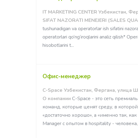
IT MARKETING CENTER Узбекистан, Фер
SIFAT NAZORATI MENEJERI (SALES QU
tushunadigan va operatorlar ish sifatini nazor
operatorlari qo‘ng‘iroqlarini analiz qilish* Op
hisobotlarini t...
Офис-менеджер
C-Space Узбекистан, Фергана, улица Ш
О компании
C-Space - это сеть премиал
команд, которые ценят среду, в которой 
«достаточно хорошо», а «именно так, ка
Manager с опытом в hospitality - человека,