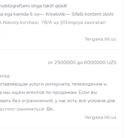
bilograflarni ishga taklif qiladi!
a ega kamida 6 oy— Kreativlik— Sifatli kontent olishi
A.Navoiy ko’chasi, 78/A uy (Olimpiya zaxiralari
.
fergana.hh.uz
от 2500000 до 6000000 UZS
азад
тавляющая услуги интернета, телевидения и
а мы ищем агентов по продажам. Если вы
ать без ограничений, у нас есть все условия для
дстоит заниматься:
Ве...
fergana.hh.uz